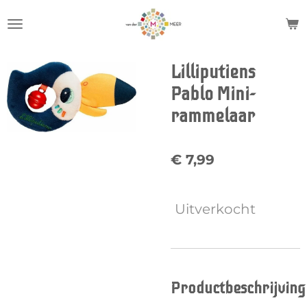
Ga
direct
naar
de
Lilliputiens
hoofdinhoud
Pablo Mini-
rammelaar
€ 7,99
Uitverkocht
Productbeschrijving