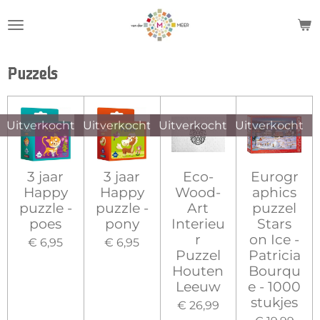
Ga
direct
naar
de
Puzzels
hoofdinhoud
Uitverkocht
Uitverkocht
Uitverkocht
Uitverkocht
3 jaar
3 jaar
Eco-
Eurogr
Happy
Happy
Wood-
aphics
puzzle -
puzzle -
Art
puzzel
poes
pony
Interieu
Stars
r
on Ice -
€ 6,95
€ 6,95
Puzzel
Patricia
Houten
Bourqu
Leeuw
e - 1000
stukjes
€ 26,99