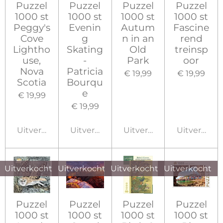
Puzzel
Puzzel
Puzzel
Puzzel
1000 st
1000 st
1000 st
1000 st
Peggy's
Evenin
Autum
Fascine
Cove
g
n in an
rend
Lightho
Skating
Old
treinsp
use,
-
Park
oor
Nova
Patricia
€ 19,99
€ 19,99
Scotia
Bourqu
e
€ 19,99
€ 19,99
Uitverkocht
Uitverkocht
Uitverkocht
Uitverkoch
Uitverkocht
Uitverkocht
Uitverkocht
Uitverkocht
Puzzel
Puzzel
Puzzel
Puzzel
1000 st
1000 st
1000 st
1000 st