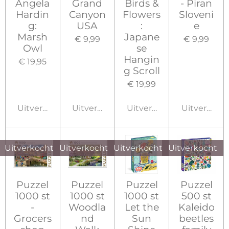
Angela
Grand
Birds &
- Piran
Hardin
Canyon
Flowers
Sloveni
g:
USA
:
e
Marsh
Japane
€ 9,99
€ 9,99
Owl
se
Hangin
€ 19,95
g Scroll
€ 19,99
Uitverkocht
Uitverkocht
Uitverkocht
Uitverkoch
Uitverkocht
Uitverkocht
Uitverkocht
Uitverkocht
Puzzel
Puzzel
Puzzel
Puzzel
1000 st
1000 st
1000 st
500 st
-
Woodla
Let the
Kaleido
Grocers
nd
Sun
beetles