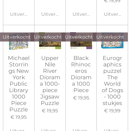
€ 19,99
Uitverkocht
Uitverkocht
Uitverkocht
Uitverkoch
Uitverkocht
Uitverkocht
Uitverkocht
Uitverkocht
Michael
Upper
Black
Eurogr
Storrin
Nile
Rhinoc
aphics
gs New
River
eros
puzzel
York
Dioram
Dioram
The
Public
a 1000-
a 1000
World
Library
piece
Piece
of Dogs
1000
Jigsaw
- 1000
€ 19,95
Piece
Puzzle
stukjes
Puzzle
€ 19,95
€ 19,99
€ 19,95
Uitverkocht
Uitverkocht
Uitverkocht
Uitverkoch