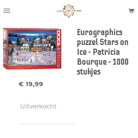
Ga
direct
naar
de
Eurographics
hoofdinhoud
puzzel Stars on
Ice - Patricia
Bourque - 1000
stukjes
€ 19,99
Uitverkocht