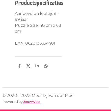
Productspecificaties
Aanbevolen leeftijd8 -
99 jaar
Puzzle Size: 48 cm x 68
cm
EAN:
0628136654401
D
D
S
D
e
e
h
e
l
e
a
l
e
l
r
e
n
e
n
© 2020 - 2023 Meer bij Van der Meer
Powered by
JouwWeb