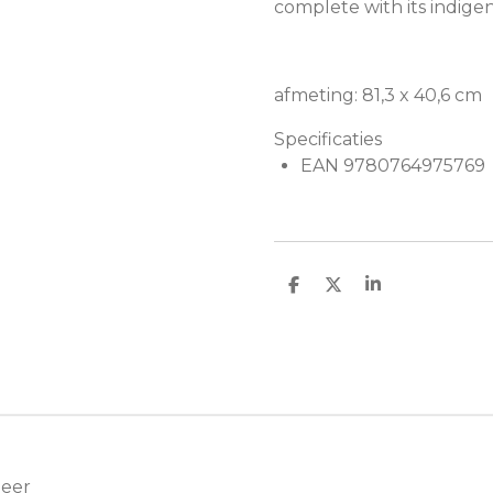
complete with its indigen
afmeting: 81,3 x 40,6 cm
Specificaties
EAN 9780764975769
D
D
S
e
e
h
l
e
a
e
l
r
n
e
Meer