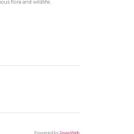
ous flora and wildlife.
Powered by
JouwWeb