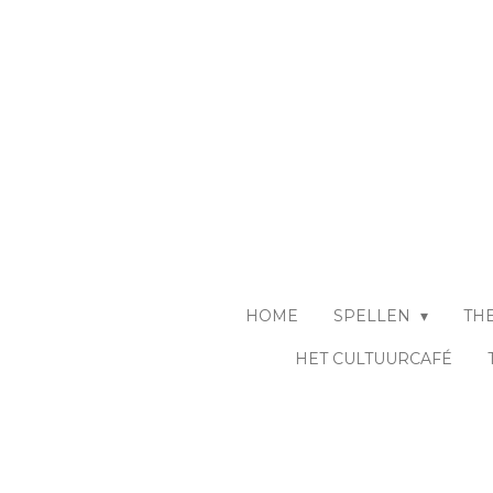
Ga
direct
naar
de
hoofdinhoud
HOME
SPELLEN
TH
HET CULTUURCAFÉ