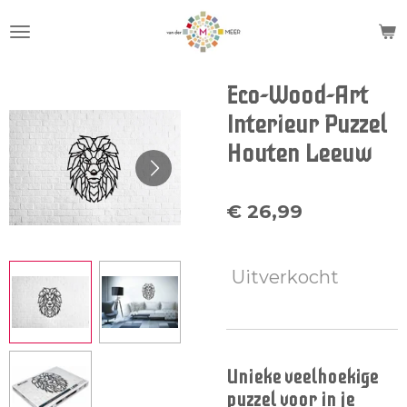
Ga
direct
naar
de
Eco-Wood-Art
hoofdinhoud
Interieur Puzzel
Houten Leeuw
€ 26,99
Uitverkocht
Unieke veelhoekige
puzzel voor in je