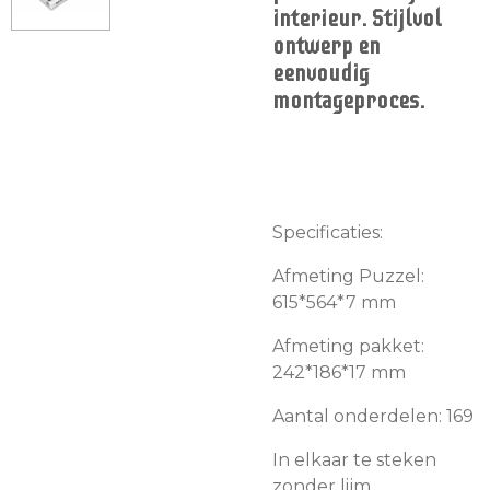
interieur. Stijlvol
ontwerp en
eenvoudig
montageproces.
Specificaties:
Afmeting Puzzel:
615*564*7 mm
Afmeting pakket:
242*186*17 mm
Aantal onderdelen: 169
In elkaar te steken
zonder lijm