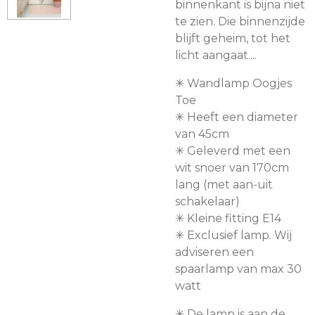
binnenkant is bijna niet
te zien. Die binnenzijde
blijft geheim, tot het
licht aangaat....
✳︎ Wandlamp Oogjes
Toe
✳︎ Heeft een diameter
van 45cm
✳︎ Geleverd met een
wit snoer van 170cm
lang (met aan-uit
schakelaar)
✳︎ Kleine fitting E14
✳︎ Exclusief lamp. Wij
adviseren een
spaarlamp van max 30
watt
✳︎
De lamp is aan de