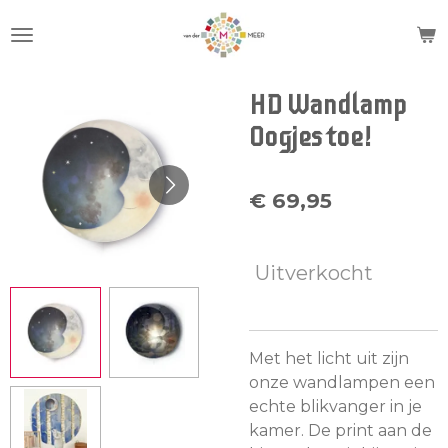
Ga
direct
naar
de
HD Wandlamp
hoofdinhoud
Oogjes toe!
€ 69,95
Uitverkocht
Met het licht uit zijn
onze wandlampen een
echte blikvanger in je
kamer. De print aan de