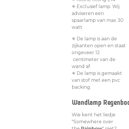
✳︎ Exclusief lamp. Wij
adviseren een
spaarlamp van max 30
watt
✳︎
De lamp is aan de
zijkanten open en staat
ongeveer 12
centimeter van de
wand af.
✳︎ De lamp is gemaakt
van stof met een pvc
backing.
Wandlamp
Regenbo
Wie kent het liedje
"Somewhere over
the
Rainbow
" niet?