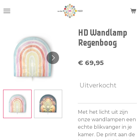
Ga
direct
naar
de
HD Wandlamp
hoofdinhoud
Regenboog
€ 69,95
Uitverkocht
Met het licht uit zijn
onze wandlampen een
echte blikvanger in je
kamer. De print aan de