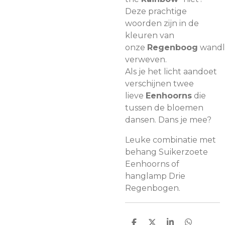
Deze prachtige
woorden zijn in de
kleuren van
onze
Regenboog
wand
verweven.
Als je het licht aandoet
verschijnen twee
lieve
Eenhoorns
die
tussen de bloemen
dansen. Dans je mee?
Leuke combinatie met
behang Suikerzoete
Eenhoorns of
hanglamp Drie
Regenbogen.