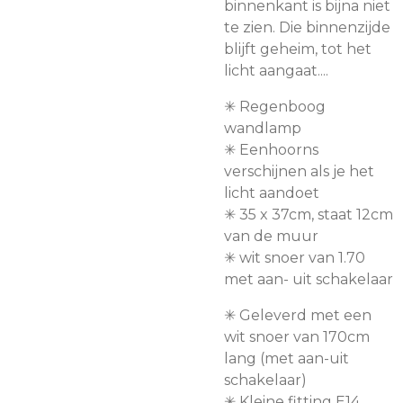
binnenkant is bijna niet
te zien. Die binnenzijde
blijft geheim, tot het
licht aangaat....
✳︎ Regenboog
wandlamp
✳︎ Eenhoorns
verschijnen als je het
licht aandoet
✳︎ 35 x 37cm, staat 12cm
van de muur
✳︎ wit snoer van 1.70
met aan- uit schakelaar
✳︎ Geleverd met een
wit snoer van 170cm
lang (met aan-uit
schakelaar)
✳︎ Kleine fitting E14