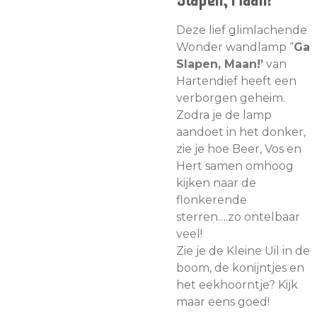
Slapen, Maan!
Deze lief glimlachende
Wonder wandlamp “
Ga
Slapen, Maan!’
van
Hartendief heeft een
verborgen geheim.
Zodra je de lamp
aandoet in het donker,
zie je hoe Beer, Vos en
Hert samen omhoog
kijken naar de
flonkerende
sterren….zo ontelbaar
veel!
Zie je de Kleine Uil in de
boom, de konijntjes en
het eekhoorntje? Kijk
maar eens goed!