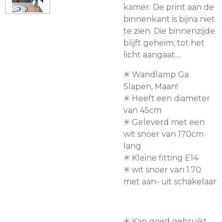
kamer. De print aan de
binnenkant is bijna niet
te zien. Die binnenzijde
blijft geheim, tot het
licht aangaat....
✳︎ Wandlamp Ga
Slapen, Maan!
✳︎ Heeft een diameter
van 45cm
✳︎ Geleverd met een
wit snoer van 170cm
lang
✳︎ Kleine fitting E14
✳︎ wit snoer van 1.70
met aan- uit schakelaar
✳︎ Kan goed gebruikt