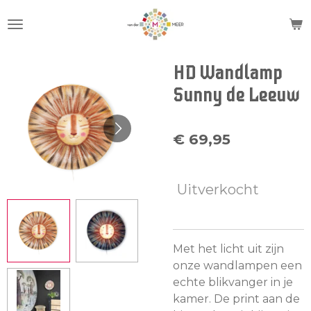
Ga
direct
naar
de
HD Wandlamp
hoofdinhoud
Sunny de Leeuw
€ 69,95
Uitverkocht
Met het licht uit zijn
onze wandlampen een
echte blikvanger in je
kamer. De print aan de