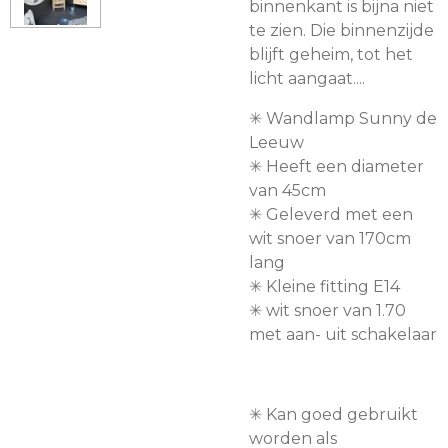
binnenkant is bijna niet
te zien. Die binnenzijde
blijft geheim, tot het
licht aangaat....
✳︎ Wandlamp Sunny de
Leeuw
✳︎ Heeft een diameter
van 45cm
✳︎ Geleverd met een
wit snoer van 170cm
lang
✳︎ Kleine fitting E14
✳︎ wit snoer van 1.70
met aan- uit schakelaar
✳︎ Kan goed gebruikt
worden als