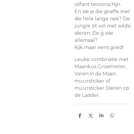
olifant tevoorschijn.
En zie je die giraffe met
die hele lange nek? De
jungle zit vol met wilde
dieren. Zie jij wie
allemaal?
Kijk maar eens goed!
Leuke combinatie met
Maankus Groeimeter,
Varen in de Maan
muursticker of
muursticker Dieren op
de Ladder.
D
D
S
D
e
e
h
e
l
e
a
l
e
l
r
e