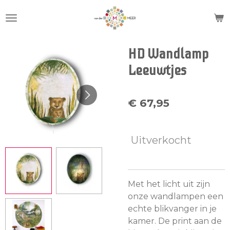
Ga
direct
naar
de
HD Wandlamp
hoofdinhoud
Leeuwtjes
€ 67,95
Uitverkocht
Met het licht uit zijn
onze wandlampen een
echte blikvanger in je
kamer. De print aan de