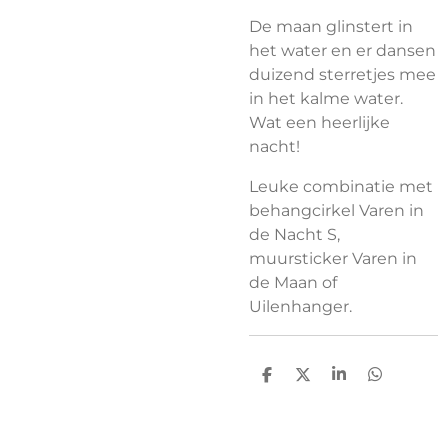
De maan glinstert in
het water en er dansen
duizend sterretjes mee
in het kalme water.
Wat een heerlijke
nacht!
Leuke combinatie met
behangcirkel Varen in
de Nacht S,
muursticker Varen in
de Maan of
Uilenhanger.
D
D
S
D
e
e
h
e
l
e
a
l
e
l
r
e
n
e
n