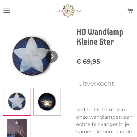
Ga
direct
naar
de
HD Wandlamp
hoofdinhoud
Kleine Ster
€ 69,95
Uitverkocht
Met het licht uit zijn
onze wandlampen een
echte blikvanger in je
kamer. De print aan de