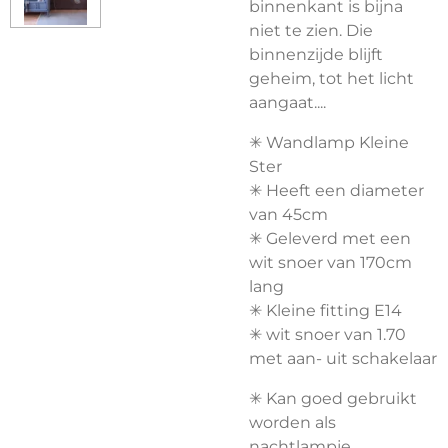
binnenkant is bijna
niet te zien. Die
binnenzijde blijft
geheim, tot het licht
aangaat....
✳︎ Wandlamp Kleine
Ster
✳︎ Heeft een diameter
van 45cm
✳︎ Geleverd met een
wit snoer van 170cm
lang
✳︎ Kleine fitting E14
✳︎ wit snoer van 1.70
met aan- uit schakelaar
✳︎ Kan goed gebruikt
worden als
nachtlampje.