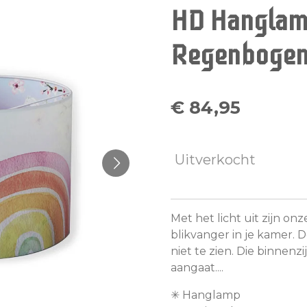
HD Hanglam
Regenboge
€ 84,95
Uitverkocht
Met het licht uit zijn o
blikvanger in je kamer. D
niet te zien. Die binnenzij
aangaat....
✳︎ Hanglamp