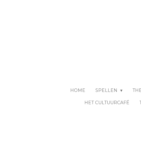
Ga
direct
naar
de
hoofdinhoud
HOME
SPELLEN
TH
HET CULTUURCAFÉ