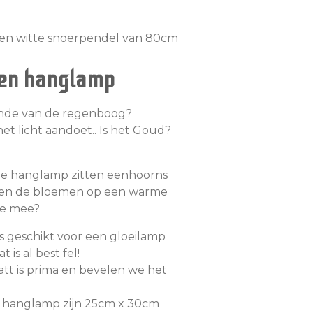
een witte snoerpendel van 80cm
en hanglamp
einde van de regenboog?
t licht aandoet.. Is het Goud?
he hanglamp zitten eenhoorns
ssen de bloemen op een warme
ze mee?
s geschikt voor een gloeilamp
 is al best fel!
tt is prima en bevelen we het
 hanglamp zijn 25cm x 30cm