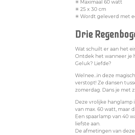
✳︎ Maximaal 60 watt
✳︎ 25 x 30 cm
✳︎ Wordt geleverd met 
Drie Regenbog
Wat schuilt er aan het 
Ontdek het wanneer je he
Geluk? Liefde?
Welnee...in deze magisc
verstopt! Ze dansen tu
zomerdag. Dans je met 
Deze vrolijke hanglamp i
van max. 60 watt, maar dat
Een spaarlamp van 40 wa
liefste aan.
De afmetingen van deze