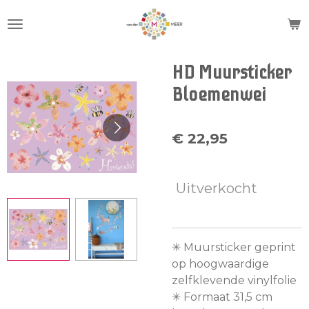
Ga
direct
naar
de
HD Muursticker
hoofdinhoud
Bloemenwei
€ 22,95
Uitverkocht
✳︎ Muursticker geprint
op hoogwaardige
zelfklevende vinylfolie
✳︎ Formaat 31,5 cm