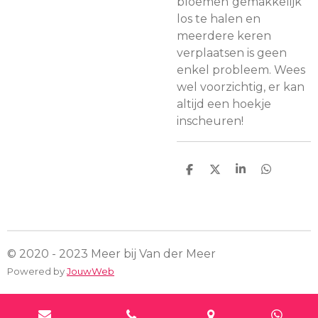
bloemen
gemakkelijk
los te halen en
meerdere keren
verplaatsen is geen
enkel probleem. Wees
wel voorzichtig, er kan
altijd een hoekje
inscheuren!
D
D
S
D
e
e
h
e
l
e
a
l
e
l
r
e
n
e
n
© 2020 - 2023 Meer bij Van der Meer
Powered by
JouwWeb