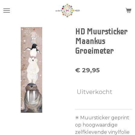
Ga
direct
naar
de
HD Muursticker
hoofdinhoud
Maankus
Groeimeter
€ 29,95
Uitverkocht
✳︎ Muursticker geprint
op hoogwaardige
zelfklevende vinylfolie