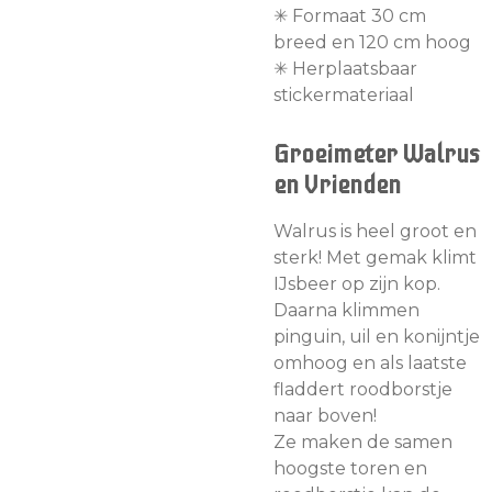
✳︎ Formaat 30 cm
breed en 120 cm hoog
✳︎ Herplaatsbaar
stickermateriaal
Groeimeter Walrus
en Vrienden
Walrus is heel groot en
sterk! Met gemak klimt
IJsbeer op zijn kop.
Daarna klimmen
pinguin, uil en konijntje
omhoog en als laatste
fladdert roodborstje
naar boven!
Ze maken de samen
hoogste toren en