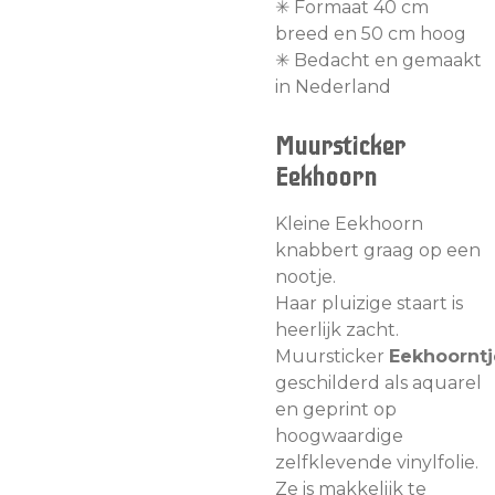
✳︎ Formaat 40 cm
breed en 50 cm hoog
✳︎ Bedacht en gemaakt
in Nederland
Muursticker
Eekhoorn
Kleine Eekhoorn
knabbert graag op een
nootje.
Haar pluizige staart is
heerlijk zacht.
Muursticker
Eekhoorntj
geschilderd als aquarel
en geprint op
hoogwaardige
zelfklevende vinylfolie.
Ze is makkelijk te