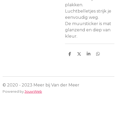
plakken.
Luchtbelletjes strijk je
eenvoudig weg.
De muursticker is mat
glanzend en diep van
kleur.
D
D
S
D
e
e
h
e
l
e
a
l
e
l
r
e
n
e
n
© 2020 - 2023 Meer bij Van der Meer
Powered by
JouwWeb