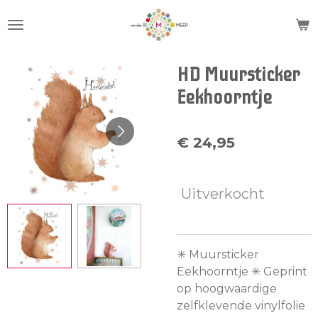
Ga
direct
naar
de
HD Muursticker
hoofdinhoud
Eekhoorntje
€ 24,95
Uitverkocht
✳︎ Muursticker
Eekhoorntje ✳︎ Geprint
op hoogwaardige
zelfklevende vinylfolie