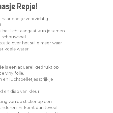
asje Repje!
 haar pootje voorzichtig
t.
ls het licht aangaat kun je samen
g schouwspel.
tatig over het stille meer waar
et koele water.
pje
is een aquarel, gedrukt op
 vinylfolie.
 en luchtbelletjes strijk je
nd en diep van kleur.
ing van de sticker op een
anderen. Er komt dan teveel