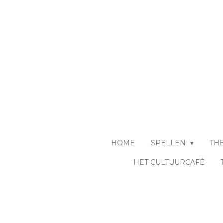
Ga
direct
naar
de
hoofdinhoud
HOME
SPELLEN
TH
HET CULTUURCAFÉ