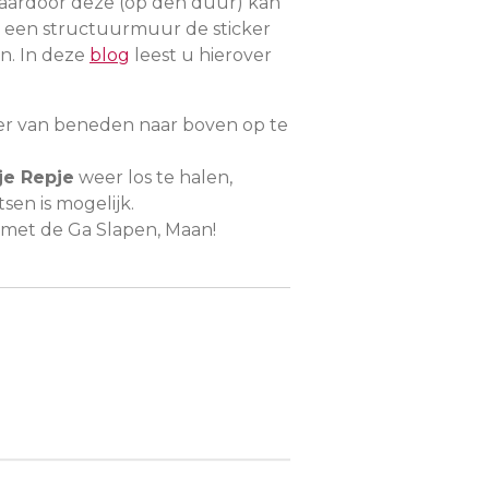
waardoor deze (op den duur) kan
bij een structuurmuur de sticker
n. In deze
blog
leest u hierover
ker van beneden naar boven op te
je Repje
weer los te halen,
sen is mogelijk.
f met de Ga Slapen, Maan!