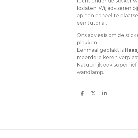
lucht onder de sticker 
loslaten. Wij adviseren 
op een paneel te plaatse
een tutorial.
Ons advies is om de stic
plakken.
Eenmaal geplakt is
Haas
meerdere keren verplaat
Natuurlijk ook super lie
wandlamp.
D
D
S
e
e
h
l
e
a
e
l
r
n
e