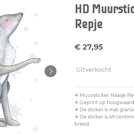
HD Muurstic
Repje
€ 27,95
Uitverkocht
✳︎ Muursticker Haasje Re
✳︎ Geprint op hoogwaardi
✳︎ De sticker is mat glan
✳︎ De sticker is 49 cent
breed