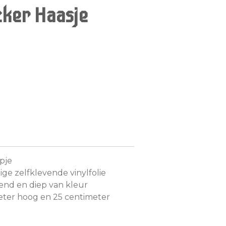
ker Haasje
pje
ge zelfklevende vinylfolie
zend en diep van kleur
imeter hoog en 25 centimeter