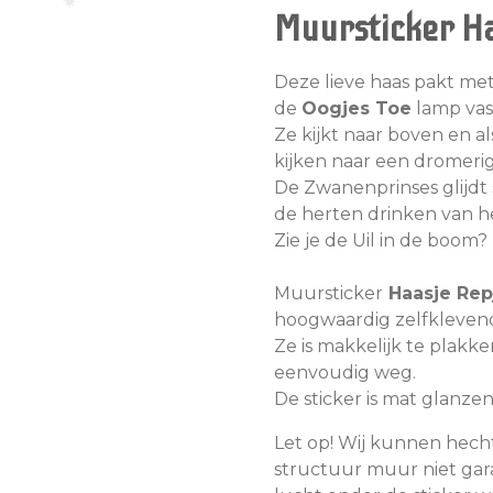
Muursticker Ha
Deze lieve haas pakt met
de
Oogjes Toe
lamp vas
Ze kijkt naar boven en a
kijken naar een dromeri
De Zwanenprinses glijdt s
de herten drinken van h
Zie je de Uil in de boom?
Muursticker
Haasje Re
hoogwaardig zelfklevende
Ze is makkelijk te plakken
eenvoudig weg.
De sticker is mat glanze
Let op! Wij kunnen hecht
structuur muur niet gar