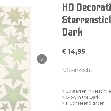
HD Decorati
Sterrenstick
Dark
€ 14,95
Uitverkocht
✳︎ 30 sterren in verschi
✳︎ Glow in the Dark
✳︎ Fluoriserend groen