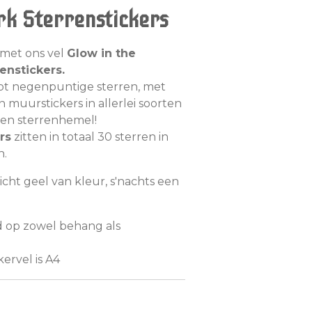
rk
Sterrenstickers
met ons vel
Glow in the
enstickers.
tot negenpuntige sterren, met
 muurstickers in allerlei soorten
gen sterrenhemel!
rs
zitten in totaal 30 sterren in
n.
icht geel van kleur, s'nachts een
d op zowel behang als
ervel is A4