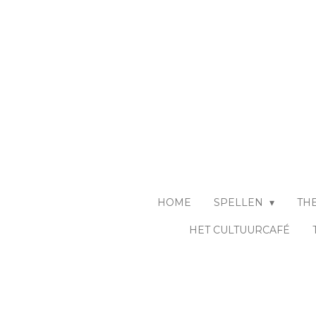
Ga
direct
naar
de
hoofdinhoud
HOME
SPELLEN
TH
HET CULTUURCAFÉ