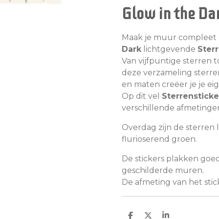
Glow in the Da
Maak je muur compleet 
Dark
lichtgevende
Sterr
Van vijfpuntige sterren 
deze verzameling sterren
en maten creëer je je ei
Op dit vel
Sterrensticke
verschillende afmetinge
Overdag zijn de sterren l
flurioserend groen.
De stickers plakken goe
geschilderde muren.
De afmeting van het stick
D
D
S