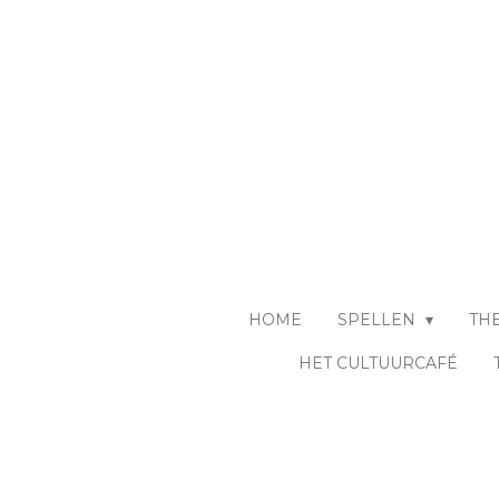
Ga
direct
naar
de
hoofdinhoud
HOME
SPELLEN
TH
HET CULTUURCAFÉ