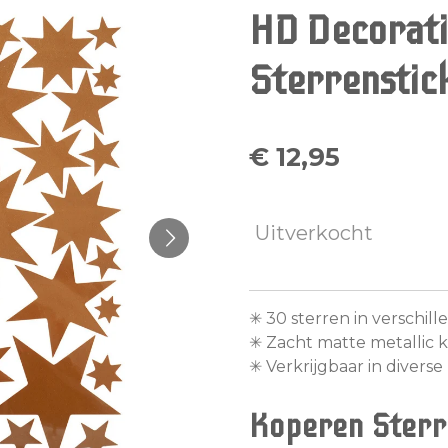
HD Decorati
Sterrenstic
€ 12,95
Uitverkocht
✳︎ 30 sterren in verschi
✳︎ Zacht matte metallic 
✳︎ Verkrijgbaar in divers
Koperen
Sterr