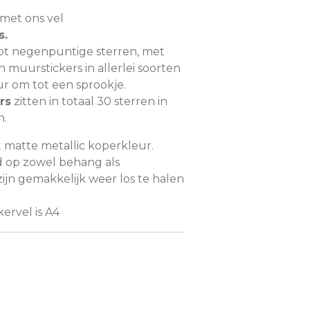
met ons vel
s.
tot negenpuntige sterren, met
 muurstickers in allerlei soorten
r om tot een sprookje.
rs
zitten in totaal 30 sterren in
n.
t matte metallic koperkleur.
d op zowel behang als
ijn gemakkelijk weer los te halen
ervel is A4