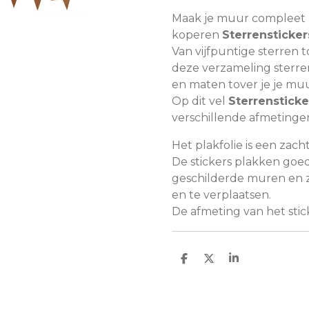
Maak je muur compleet 
koperen
Sterrensticker
Van vijfpuntige sterren 
deze verzameling sterren
en maten tover je je muu
Op dit vel
Sterrensticke
verschillende afmetinge
Het plakfolie is een zach
De stickers plakken goe
geschilderde muren en z
en te verplaatsen.
De afmeting van het stick
D
D
S
e
e
h
l
e
a
e
l
r
n
e