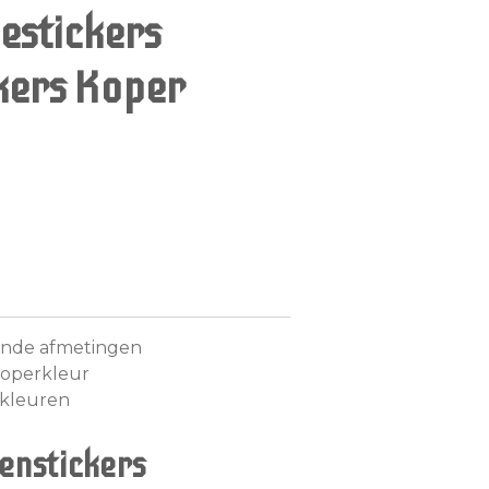
estickers
kers Koper
llende afmetingen
koperkleur
e kleuren
enstickers