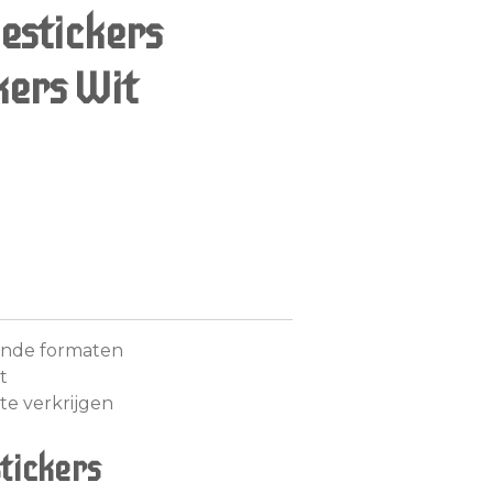
estickers
kers Wit
llende formaten
t
te verkrijgen
tickers