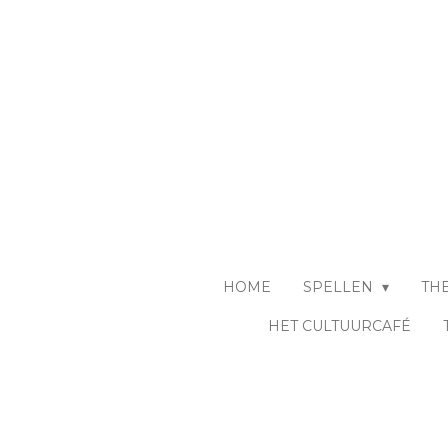
Ga
direct
naar
de
hoofdinhoud
HOME
SPELLEN
TH
HET CULTUURCAFÉ