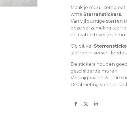
Maak je muur compleet 
witte
Sterrenstickers
.
Van vijfpuntige sterren 
deze verzameling sterren
en maten tover je je mu
Op dit vel
Sterrensticke
sterren in verschillende
De stickers houden goe
geschilderde muren.
Verkrijgbaar in wit. De sti
De afmeting van het stick
D
D
S
e
e
h
l
e
a
e
l
r
n
e