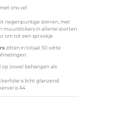
met ons vel
tot negenpuntige sterren, met
 muurstickers in allerlei soorten
ur om tot een sprookje.
rs
zitten in totaal 30 witte
 afmetingen.
d op zowel behangen als
ckerfolie is licht glanzend.
ervel is A4