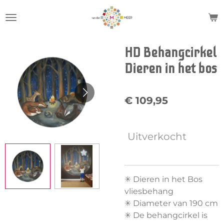
Ga
direct
naar
de
HD Behangcirkel
hoofdinhoud
Dieren in het bos
€ 109,95
Uitverkocht
✳︎ Dieren in het Bos
vliesbehang
✳︎ Diameter van 190 cm
✳︎ De behangcirkel is