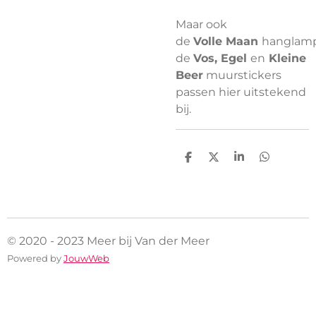
Maar ook
de
Volle Maan
hanglam
de
Vos, Egel
en
Kleine
Beer
muurstickers
passen hier uitstekend
bij.
D
D
S
D
e
e
h
e
l
e
a
l
e
l
r
e
n
e
n
© 2020 - 2023 Meer bij Van der Meer
Powered by
JouwWeb