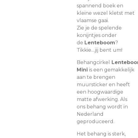
spannend boek en
kleine wezel kletst met
vlaamse gaai.
Zie je de spelende
konijntjes onder
de
Lenteboom
?
Tikkie....jij bent um!
Behangcirkel
Lentebo
Mini
is een gemakkelijk
aan te brengen
muursticker en heeft
een hoogwaardige
matte afwerking. Als
ons behang wordt in
Nederland
geproduceerd.
Het behang is sterk,