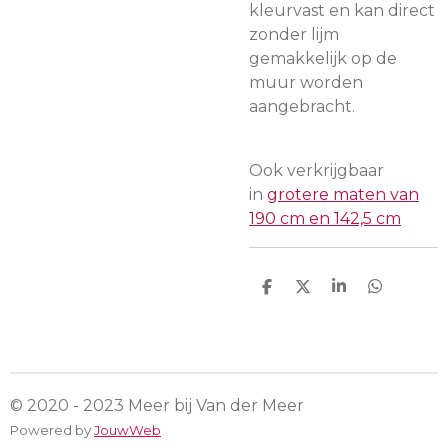
kleurvast en kan direct
zonder lijm
gemakkelijk op de
muur worden
aangebracht.
Ook verkrijgbaar
in
grotere maten van
190 cm en 142,5 cm
D
D
S
D
e
e
h
e
l
e
a
l
e
l
r
e
n
e
n
© 2020 - 2023 Meer bij Van der Meer
Powered by
JouwWeb