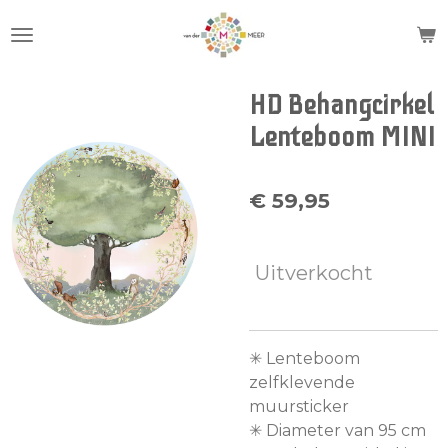
Ga
direct
naar
de
HD Behangcirkel
hoofdinhoud
Lenteboom MINI
€ 59,95
Uitverkocht
✳︎ Lenteboom
zelfklevende
muursticker
✳︎ Diameter van 95 cm