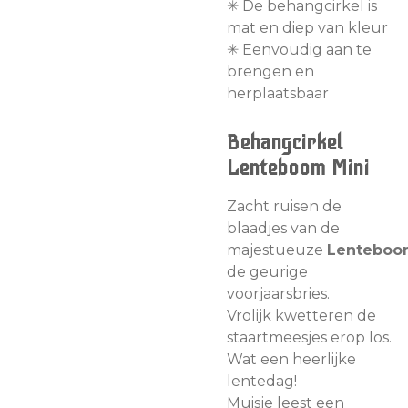
✳︎ De behangcirkel is
mat en diep van kleur
✳︎ Eenvoudig aan te
brengen en
herplaatsbaar
Behangcirkel
Lenteboom Mini
Zacht ruisen de
blaadjes van de
majestueuze
Lenteboo
de geurige
voorjaarsbries.
Vrolijk kwetteren de
staartmeesjes erop los.
Wat een heerlijke
lentedag!
Muisje leest een