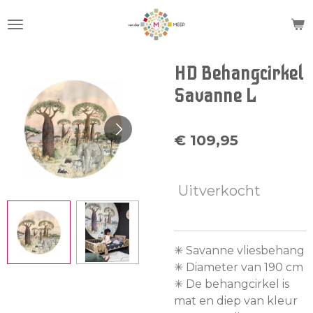
Ga
direct
naar
de
HD Behangcirkel
hoofdinhoud
Savanne L
€ 109,95
Uitverkocht
✳︎ Savanne vliesbehang
✳︎ Diameter van 190 cm
✳︎ De behangcirkel is
mat en diep van kleur