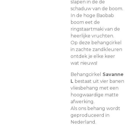
slapen in de de
schaduw van de boom.
In de hoge Baobab
boom eet de
ringstaartmaki van de
heerlijke vruchten.
Op deze behangcirkel
in zachte zandkleuren
ontdek je elke keer
wat nieuws!
Behangcirkel
Savanne
L
bestaat uit vier banen
vliesbehang met een
hoogwaardige matte
afwerking.
Als ons behang wordt
geproduceerd in
Nederland.