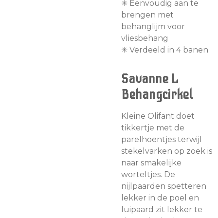
✳︎ Eenvoudig aan te
brengen met
behanglijm voor
vliesbehang
✳︎ Verdeeld in 4 banen
Savanne L
Behangcirkel
Kleine Olifant doet
tikkertje met de
parelhoentjes terwijl
stekelvarken op zoek is
naar smakelijke
worteltjes. De
nijlpaarden spetteren
lekker in de poel en
luipaard zit lekker te