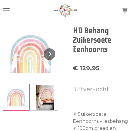
Ga
direct
naar
de
HD Behang
hoofdinhoud
Zuikersoete
Eenhoorns
€ 129,95
Uitverkocht
✳︎ Suikerzoete
Eenhoorns vliesbehang
✳︎ 190cm breed en