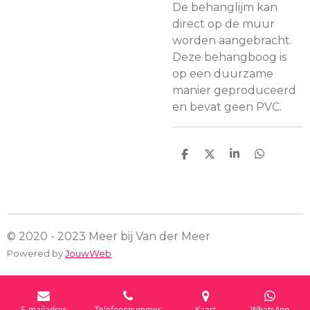
De behanglijm kan
direct op de muur
worden aangebracht.
Deze behangboog is
op een duurzame
manier geproduceerd
en bevat geen PVC.
D
D
S
D
e
e
h
e
l
e
a
l
e
l
r
e
n
e
n
© 2020 - 2023 Meer bij Van der Meer
Powered by
JouwWeb
E-mailadres
Telefoonnummer
Kaart
WhatsApp