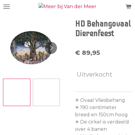
Ga
direct
naar
HD Behangovaal
de
Dierenfeest
hoofdinhoud
€ 89,95
Uitverkocht
✳︎ Ovaal Vliesbehang
✳︎ 190 centimeter
breed en 150cm hoog
✳︎ De cirkel is verdeeld
over 4 banen