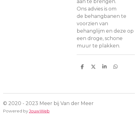
aan te brengen.
Ons advies is om
de behangbanen te
voorzien van
behanglijm en deze op
een droge, schone
muur te plakken.
D
D
S
D
e
e
h
e
l
e
a
l
e
l
r
e
n
e
n
© 2020 - 2023 Meer bij Van der Meer
Powered by
JouwWeb