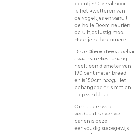
beentjes! Overal hoor
je het kwetteren van
de vogeltjes en vanuit
de holle Boom neuriën
de Uiltjes lustig mee.
Hoor je ze brommen?
Deze
Dierenfeest
beha
ovaal van vliesbehang
heeft een diameter van
190 centimeter breed
en is 150cm hoog. Het
behangpapier is mat en
diep van kleur.
Omdat de ovaal
verdeeld is over vier
banen is deze
eenvoudig stapsgewijs