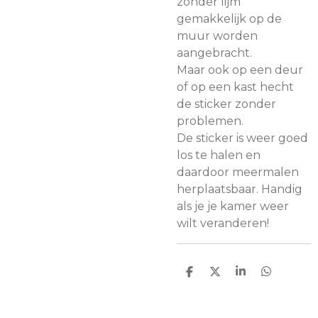
zonder lijm
gemakkelijk op de
muur worden
aangebracht.
Maar ook op een deur
of op een kast hecht
de sticker zonder
problemen.
De sticker is weer goed
los te halen en
daardoor meermalen
herplaatsbaar. Handig
als je je kamer weer
wilt veranderen!
D
D
S
D
e
e
h
e
l
e
a
l
e
l
r
e