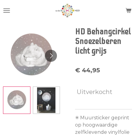
Ga
direct
naar
de
HD Behangcirkel
hoofdinhoud
Snoezelberen
licht grijs
€ 44,95
Uitverkocht
✳︎ Muursticker geprint
op hoogwaardige
zelfklevende vinylfolie