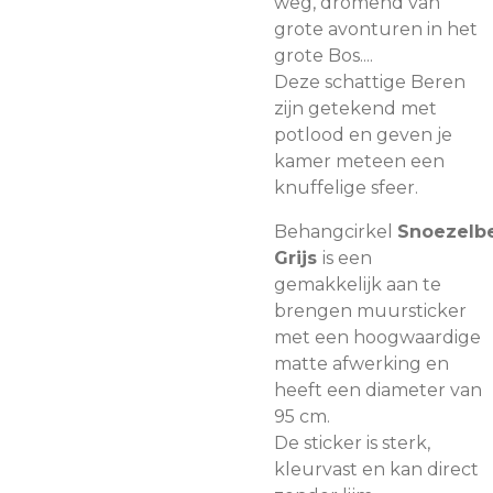
weg, dromend van
grote avonturen in het
grote Bos....
Deze schattige Beren
zijn getekend met
potlood en geven je
kamer meteen een
knuffelige sfeer.
Behangcirkel
Snoezelb
Grijs
is een
gemakkelijk aan te
brengen muursticker
met een hoogwaardige
matte afwerking en
heeft een diameter van
95 cm.
De sticker is sterk,
kleurvast en kan direct