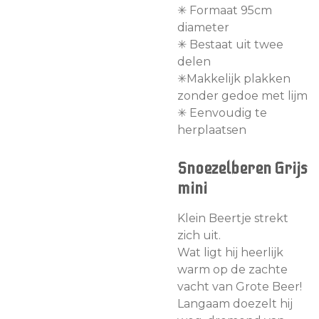
✳︎ Formaat 95cm
diameter
✳︎ Bestaat uit twee
delen
✳︎Makkelijk plakken
zonder gedoe met lijm
✳︎ Eenvoudig te
herplaatsen
Snoezelberen Grijs
mini
Klein Beertje strekt
zich uit.
Wat ligt hij heerlijk
warm op de zachte
vacht van Grote Beer!
Langaam doezelt hij