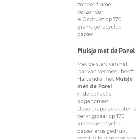
zonder frame
verzonden
✳︎ Gedrukt op 170
grams gerecycled
papier
Muisje met de Parel
Met de start van het
jaar van Vermeer heeft
Hartendief het
Muisje
met de Parel
in de collectie
opgenomen.
Deze grappige poster is
verkrijgbaar op 170
grams gerecycled
papier en is gedrukt
met UV-inkten.Met een