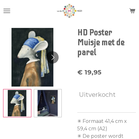
Ga
direct
naar
de
HD Poster
hoofdinhoud
Muisje met de
parel
€ 19,95
Uitverkocht
✳︎ Formaat 41,4 cm x
59,4 cm (A2)
✳︎ De poster wordt