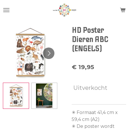
Ga
direct
naar
de
HD Poster
hoofdinhoud
Dieren ABC
(ENGELS)
€ 19,95
Uitverkocht
✳︎ Formaat 41,4 cm x
59,4 cm (A2)
✳︎ De poster wordt