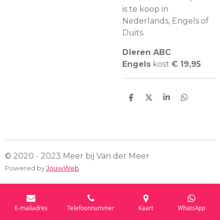
is te koop in
Nederlands, Engels of
Duits.
Dieren ABC
Engels
kost
€ 19,95
D
D
S
D
e
e
h
e
l
e
a
l
e
l
r
e
n
e
n
© 2020 - 2023 Meer bij Van der Meer
Powered by
JouwWeb
E-mailadres
Telefoonnummer
Kaart
WhatsApp