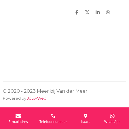
D
D
S
D
e
e
h
e
l
e
a
l
e
l
r
e
n
e
n
© 2020 - 2023 Meer bij Van der Meer
Powered by
JouwWeb
E-mailadres
Telefoonnummer
Kaart
WhatsApp