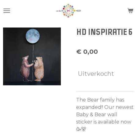
Ga
direct
naar
de
HD INSPIRATIE 6
hoofdinhoud
€ 0,00
Uitverkocht
The Bear family has
expanded!! Our newest
Baby & Bear wall
sticker is available now
🥳🐻 ⁠