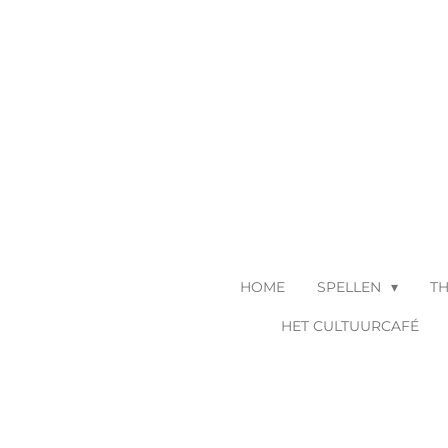
Ga
direct
naar
de
hoofdinhoud
HOME
SPELLEN
T
HET CULTUURCAFÉ