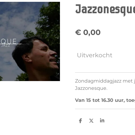
Jazzonesqu
€ 0,00
Uitverkocht
Zondagmiddagjazz met jaz
Jazzonesque.
Van 15 tot 16.30 uur, t
D
D
S
e
e
h
l
e
a