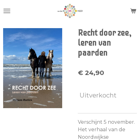
Ga
direct
naar
de
Recht door zee,
hoofdinhoud
leren van
paarden
€ 24,90
Uitverkocht
Verschijnt 5 november.
Het verhaal van de
Noordwijkse