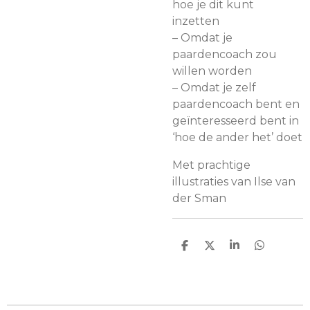
hoe je dit kunt
inzetten
– Omdat je
paardencoach zou
willen worden
– Omdat je zelf
paardencoach bent en
geïnteresseerd bent in
‘hoe de ander het’ doet
Met prachtige
illustraties van Ilse van
der Sman
D
D
S
D
e
e
h
e
l
e
a
l
e
l
r
e
n
e
n