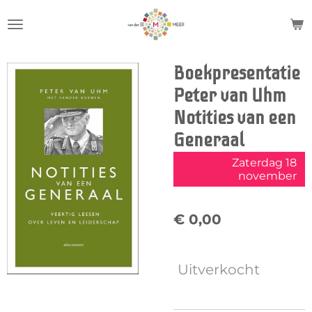
Ga
direct
naar
de
Boekpresentatie
hoofdinhoud
Peter van Uhm
Notities van een
Generaal
Zaterdag 18
november
€ 0,00
Uitverkocht