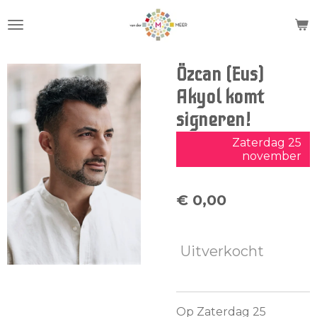
Ga
direct
naar
de
Özcan (Eus)
hoofdinhoud
Akyol komt
signeren!
Zaterdag 25
november
€ 0,00
Uitverkocht
Op Zaterdag 25