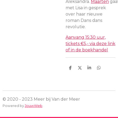
Aleksandra.
Maarten
gaa
met Lisa in gesprek
over haar nieuwe
roman Dans dans
revolutie.
Aanvang 15:30 uur,
tickets €5,- via deze link
of in de boekhandel
D
D
S
D
e
e
h
e
l
e
a
l
e
l
r
e
n
e
n
© 2020 - 2023 Meer bij Van der Meer
Powered by
JouwWeb