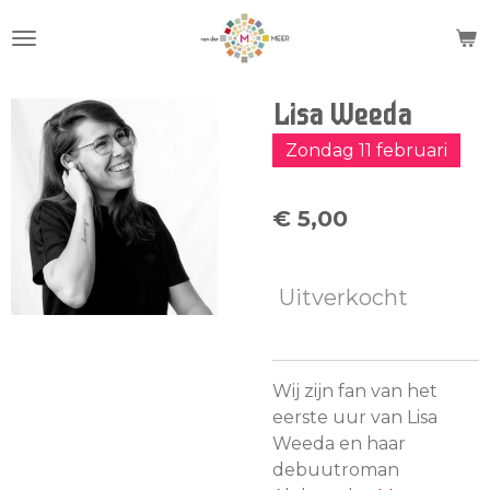
Ga
direct
naar
de
Lisa Weeda
hoofdinhoud
Zondag 11 februari
€ 5,00
Uitverkocht
Wij zijn fan van het
eerste uur van Lisa
Weeda en haar
debuutroman