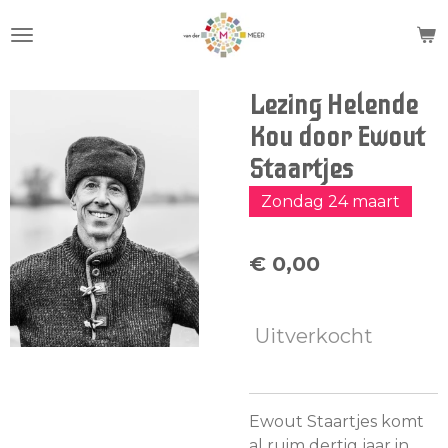
Ga
direct
naar
de
Lezing Helende
hoofdinhoud
Kou door Ewout
Staartjes
Zondag 24 maart
€ 0,00
Uitverkocht
Ewout Staartjes komt
al ruim dertig jaar in