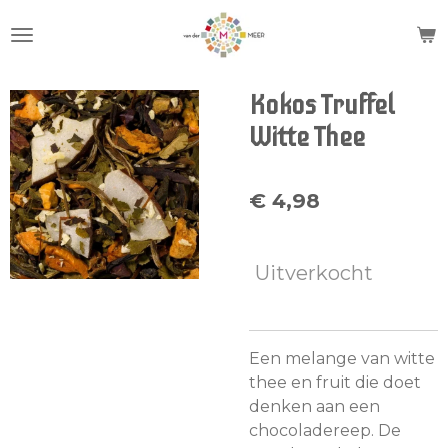
Ga
direct
naar
de
Kokos Truffel
hoofdinhoud
Witte Thee
€ 4,98
Uitverkocht
Een melange van witte
thee en fruit die doet
denken aan een
chocoladereep. De