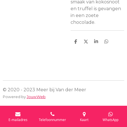
smaak van kokosnoot
en truffel is gevangen
in een zoete
chocolade.
D
D
S
D
e
e
h
e
l
e
a
l
e
l
r
e
n
e
n
© 2020 - 2023 Meer bij Van der Meer
Powered by
JouwWeb
E-mailadres
Telefoonnummer
Kaart
WhatsApp