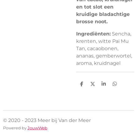
en tot slot een
kruidige bladachtige
brosse noot.
Ingrediënten:
Sencha,
krenten, witte Pai Mu
Tan, cacaobonen,
ananas, gemberwortel,
aroma, kruidnagel
D
D
S
D
e
e
h
e
l
e
a
l
e
l
r
e
n
e
n
© 2020 - 2023 Meer bij Van der Meer
Powered by
JouwWeb