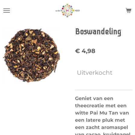
Ga
direct
naar
de
Boswandeling
hoofdinhoud
€ 4,98
Uitverkocht
Geniet van een
theecreatie met een
witte Pai Mu Tan van
een latere pluk met
een zacht aromaspel
van cacao, kruidnagel