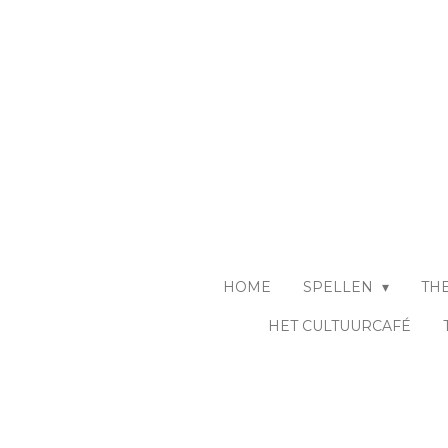
Ga
direct
naar
de
hoofdinhoud
HOME
SPELLEN
TH
HET CULTUURCAFÉ