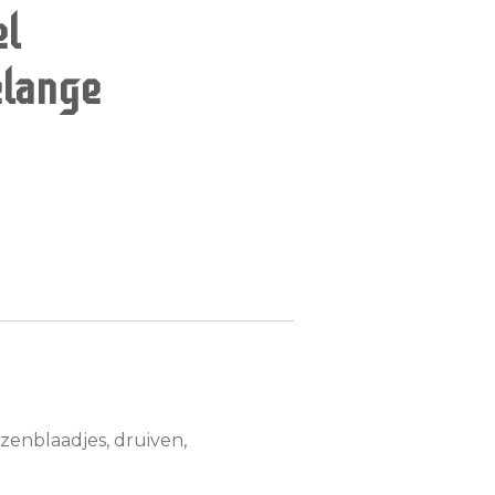
l
lange
ozenblaadjes, druiven,