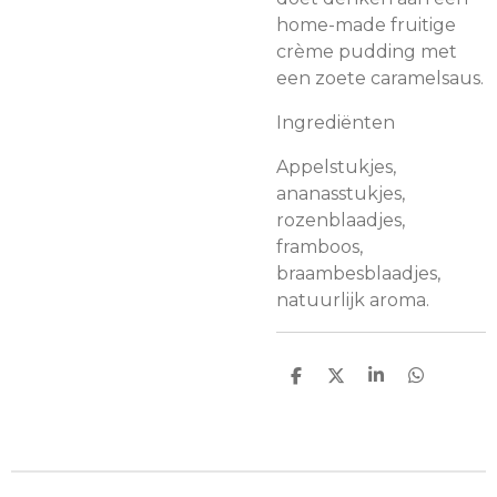
home-made fruitige
crème pudding met
een zoete caramelsaus.
Ingrediënten
Appelstukjes,
ananasstukjes,
rozenblaadjes,
framboos,
braambesblaadjes,
natuurlijk aroma.
D
D
S
D
e
e
h
e
l
e
a
l
e
l
r
e
n
e
n