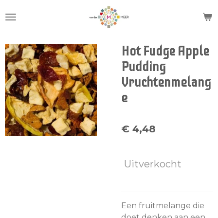
Ga
direct
naar
de
Hot Fudge Apple
hoofdinhoud
Pudding
Vruchtenmelang
e
€ 4,48
Uitverkocht
Een fruitmelange die
doet denken aan een