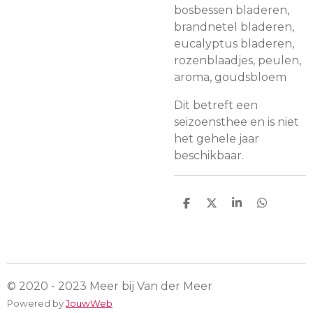
bosbessen bladeren,
brandnetel bladeren,
eucalyptus bladeren,
rozenblaadjes, peulen,
aroma, goudsbloem
Dit betreft een
seizoensthee en is niet
het gehele jaar
beschikbaar.
D
D
S
D
e
e
h
e
l
e
a
l
e
l
r
e
n
e
n
© 2020 - 2023 Meer bij Van der Meer
Powered by
JouwWeb