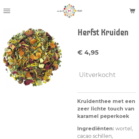
Ga
direct
naar
de
Herfst Kruiden
hoofdinhoud
€ 4,95
Uitverkocht
Kruidenthee met een
zeer lichte touch van
karamel peperkoek
Ingrediënten:
wortel,
cacao schillen,