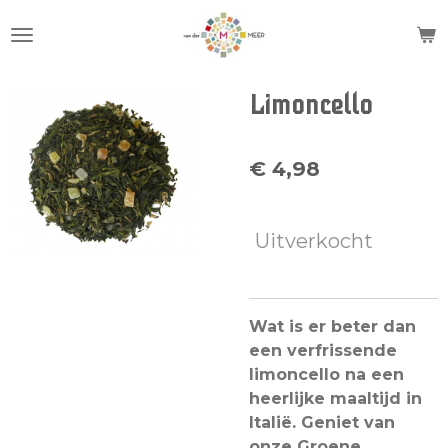
Ga
direct
naar
de
Limoncello
hoofdinhoud
€ 4,98
Uitverkocht
Wat is er beter dan
een verfrissende
limoncello na een
heerlijke maaltijd in
Italië. Geniet van
onze Groene