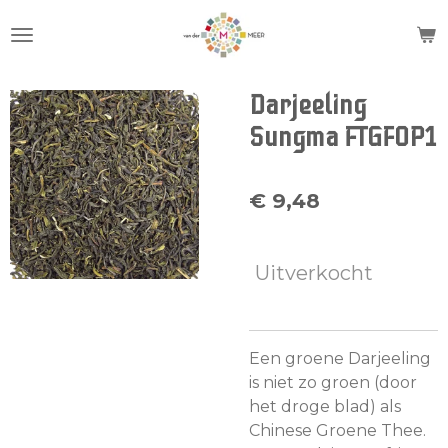
Ga
direct
naar
de
Darjeeling
hoofdinhoud
Sungma FTGFOP1
€ 9,48
Uitverkocht
Een groene Darjeeling
is niet zo groen (door
het droge blad) als
Chinese Groene Thee.