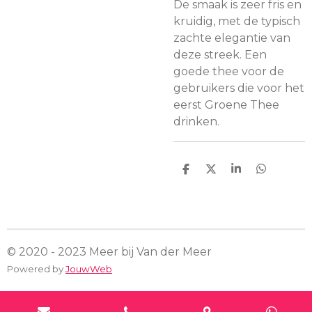
De smaak is zeer fris en
kruidig, met de typisch
zachte elegantie van
deze streek. Een
goede thee voor de
gebruikers die voor het
eerst Groene Thee
drinken.
D
D
S
D
e
e
h
e
l
e
a
l
e
l
r
e
n
e
n
© 2020 - 2023 Meer bij Van der Meer
Powered by
JouwWeb