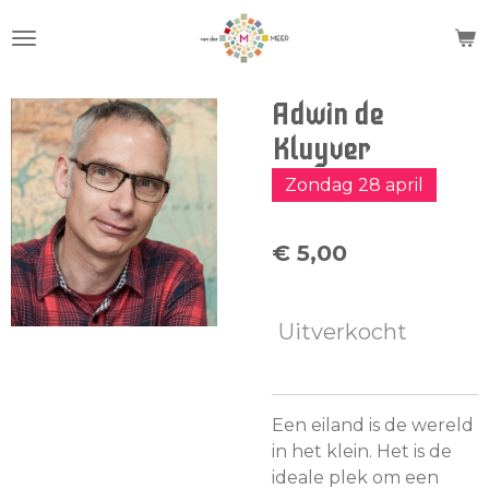
Ga
direct
naar
de
Adwin de
hoofdinhoud
Kluyver
Zondag 28 april
€ 5,00
Uitverkocht
Een eiland is de wereld
in het klein. Het is de
ideale plek om een