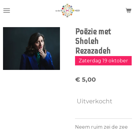
Ga
direct
naar
de
Poëzie met
hoofdinhoud
Sholeh
Rezazadeh
Zaterdag 19 oktober
€ 5,00
Uitverkocht
Neem ruim zei de zee