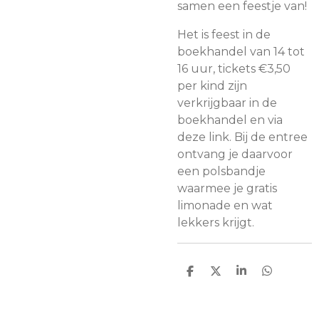
samen een feestje van!
Het is feest in de
boekhandel van 14 tot
16 uur, tickets €3,50
per kind zijn
verkrijgbaar in de
boekhandel en via
deze link. Bij de entree
ontvang je daarvoor
een polsbandje
waarmee je gratis
limonade en wat
lekkers krijgt.
D
D
S
D
e
e
h
e
l
e
a
l
e
l
r
e