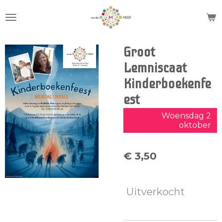
Ga
direct
naar
de
Groot
hoofdinhoud
Lemniscaat
Kinderboekenfe
est
Woensdag 2
oktober
€ 3,50
Uitverkocht