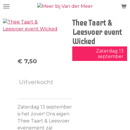
Ga
direct
naar
Thee Taart &
de
Leesvoer event
hoofdinhoud
Wicked
Zaterdag 13
september
€ 7,50
Uitverkocht
Zaterdag 13 september
is het zover! Ons eigen
Thee Taart & Leesvoer
evenement zal