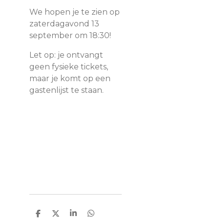
We hopen je te zien op
zaterdagavond 13
september om 18:30!
Let op: je ontvangt
geen fysieke tickets,
maar je komt op een
gastenlijst te staan.
D
D
S
D