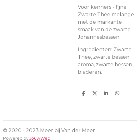
Voor kenners - fijne
Zwarte Thee melange
met de markante
smaak van de zwarte
Johannesbessen.
Ingrediënten: Zwarte
Thee, zwarte bessen,
aroma, zwarte bessen
bladeren.
D
D
S
D
e
e
h
e
l
e
a
l
e
l
r
e
n
e
n
© 2020 - 2023 Meer bij Van der Meer
Powered by
JouwWeb