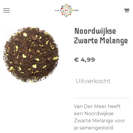
Ga
direct
naar
de
Noordwijkse
hoofdinhoud
Zwarte Melange
€ 4,99
Uitverkocht
Van Der Meer heeft
een Noordwijkse
Zwarte Melange voor
je samengesteld.