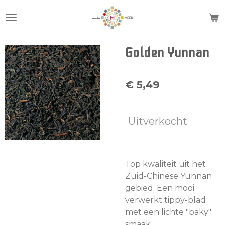
Ga
direct
naar
de
Golden Yunnan
hoofdinhoud
€ 5,49
Uitverkocht
Top kwaliteit uit het
Zuid-Chinese Yunnan
gebied. Een mooi
verwerkt tippy-blad
met een lichte "baky"
smaak.