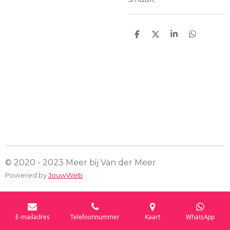
D
D
S
D
e
e
h
e
l
e
a
l
e
l
r
e
n
e
n
© 2020 - 2023 Meer bij Van der Meer
Powered by
JouwWeb
E-mailadres
Telefoonnummer
Kaart
WhatsApp