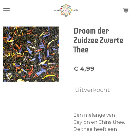
Ga
direct
naar
de
Droom der
hoofdinhoud
Zuidzee Zwarte
Thee
€ 4,99
Uitverkocht
Een melange van
Ceylon en China thee.
De thee heeft een