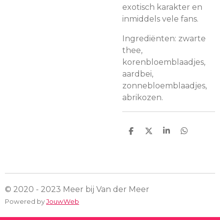
exotisch karakter en
inmiddels vele fans.
Ingrediënten: zwarte
thee,
korenbloemblaadjes,
aardbei,
zonnebloemblaadjes,
abrikozen.
D
D
S
D
e
e
h
e
l
e
a
l
e
l
r
e
n
e
n
© 2020 - 2023 Meer bij Van der Meer
Powered by
JouwWeb