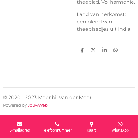
theeblad. Vol harmonie.
Land van herkomst:
een blend van
theeblaadjes uit India
D
D
S
D
e
e
h
e
l
e
a
l
e
l
r
e
n
e
n
© 2020 - 2023 Meer bij Van der Meer
Powered by
JouwWeb
E-mailadres
Telefoonnummer
Kaart
WhatsApp