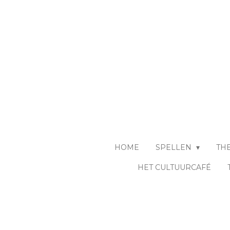
Ga
direct
naar
de
hoofdinhoud
HOME
SPELLEN
TH
HET CULTUURCAFÉ