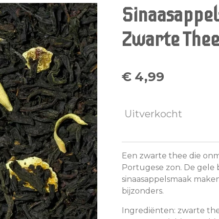
Sinaasappel
Zwarte The
€ 4,99
Uitverkocht
Een zwarte thee die onm
Portugese zon. De gele b
sinaasappelsmaak maken 
bijzonders.
Ingrediënten: zwarte thee